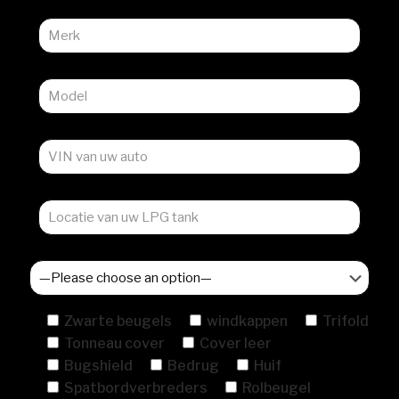
Zwarte beugels
windkappen
Trifold
Tonneau cover
Cover leer
Bugshield
Bedrug
Huif
Spatbordverbreders
Rolbeugel