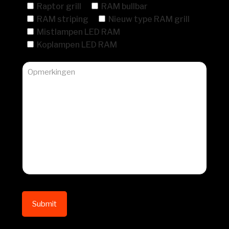
Raptor grill
RAM bullbar
RAM striping
Nieuw type RAM grill
Mistlampen LED RAM
Koplampen LED RAM