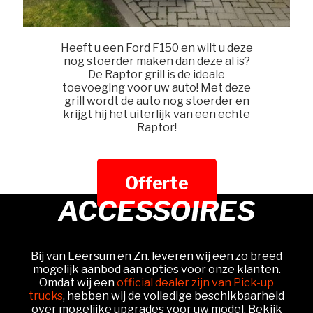
Heeft u een Ford F150 en wilt u deze
nog stoerder maken dan deze al is?
De Raptor grill is de ideale
toevoeging voor uw auto! Met deze
grill wordt de auto nog stoerder en
krijgt hij het uiterlijk van een echte
Raptor!
Offerte
ACCESSOIRES
Bij van Leersum en Zn. leveren wij een zo breed
mogelijk aanbod aan opties voor onze klanten.
Omdat wij een
official dealer zijn van Pick-up
trucks
, hebben wij de volledige beschikbaarheid
over mogelijke upgrades voor uw model. Bekijk