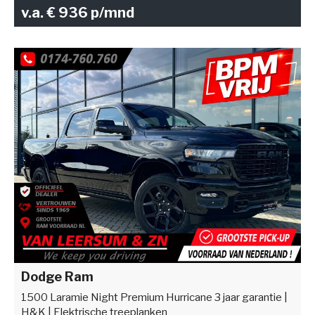
v.a. € 936 p/mnd
Dodge Ram
1500 Laramie Night Premium Hurricane 3 jaar garantie |
H&K | Elektrische treeplanken