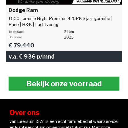
Dodge Ram
1500 Laramie Night Premium 425PK 3 jaar garantie |
Pano | H&K | Luchtvering
21 km
Tellerstand
2025
Bouwjaar
€ 79.440
v.a. € 936 p/mnd
Bekijk onze voorraad
Over ons
van Leersum & Zn is een echt familiebedrijf waar service
en klantgericht zijn op een voetstuk staan. Met onze