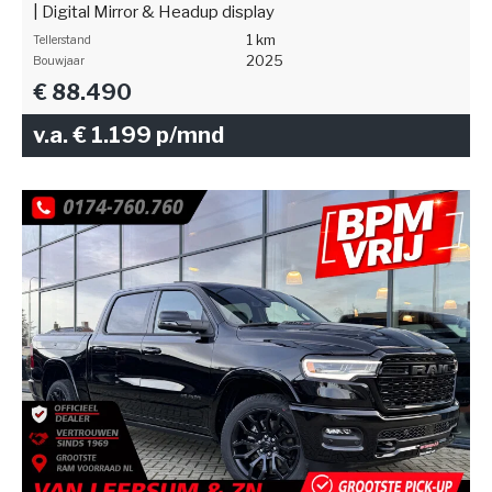
| Digital Mirror & Headup display
1 km
Tellerstand
2025
Bouwjaar
€ 88.490
v.a. € 1.199 p/mnd