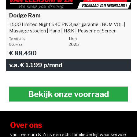
Dodge Ram
1500 Limited Night 540 PK 3 jaar garantie | BOM VOL |
Massage stoelen | Pano | H&K | Passenger Screen
1 km
Tellerstand
2025
Bouwjaar
€ 88.490
v.a. € 1.199 p/mnd
Bekijk onze voorraad
Over ons
van Leersum & Zn is een echt familiebedrijf waar service